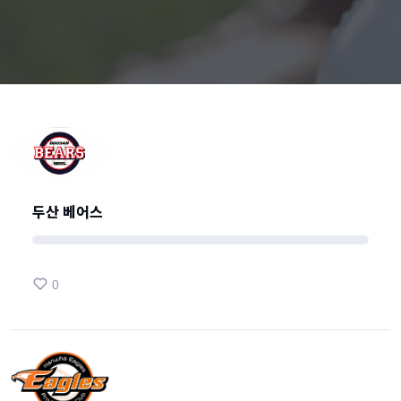
두산 베어스
0